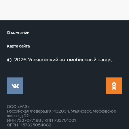
О компании
Карта сайта
©
2026 Ульяновский автомобильный завод
ООО «УАЗ»
Российская Федерация, 432034, Ульяновск, Московское
шоссе, д.92
ИНН 7327077188 / КПП 732701001
ОГРН 1167325054082