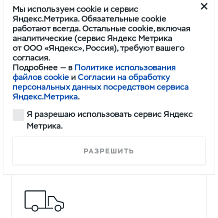
Индивидуальный подход
Мы используем cookie и сервис
Яндекс.Метрика. Обязательные cookie
Гибкие торговые условия с учетом
работают всегда. Остальные cookie, включая
специфики вашего бизнеса
аналитические (сервис Яндекс Метрика
от ООО «Яндекс», Россия), требуют вашего
согласия.
Подробнее — в
Политике использования
файлов cookie
и
Согласии на обработку
персональных данных посредством сервиса
Яндекс.Метрика
.
Я разрешаю использовать сервис Яндекс
Низкие цены
Метрика.
Выгодные предложения на продукцию
заводов-смежников за счет прямых
РАЗРЕШИТЬ
контрактов с эксклюзивными ценами