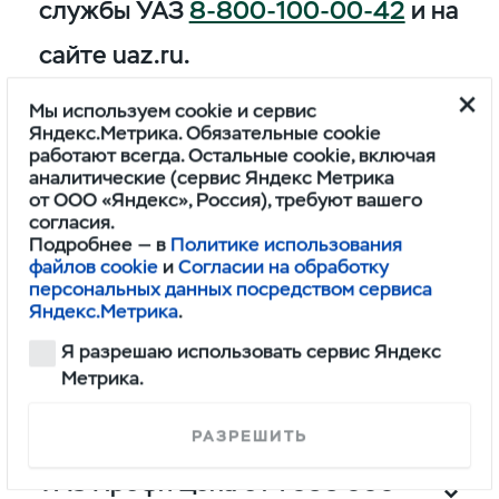
службы УАЗ
8-800-100-00-42
и на
сайте uaz.ru.
Мы используем cookie и сервис
Яндекс.Метрика. Обязательные cookie
работают всегда. Остальные cookie, включая
УАЗ Патриот Цена от 1 732 500
аналитические (сервис Яндекс Метрика
рублей
от ООО «Яндекс», Россия), требуют вашего
согласия.
Подробнее — в
Политике использования
файлов cookie
и
Согласии на обработку
УАЗ Пикап цена от 1 755 000
персональных данных посредством сервиса
рублей
Яндекс.Метрика
.
Я разрешаю использовать сервис Яндекс
УАЗ Хантер цена от 1 548 000
Метрика.
рублей
РАЗРЕШИТЬ
УАЗ Профи Цена от 1 566 000