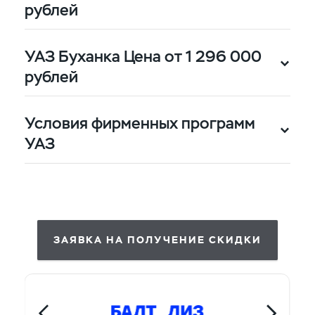
рублей
УАЗ Буханка Цена от 1 296 000
рублей
10% от цены сделки за счёт
Условия фирменных программ
государственной
УАЗ
программы лизинга
10% от цены сделки за счёт
государственной
программы лизинга
ЗАЯВКА НА ПОЛУЧЕНИЕ СКИДКИ
10% от цены сделки за счёт
государственной
программы лизинга