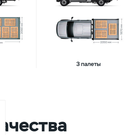
3 палеты
ачества