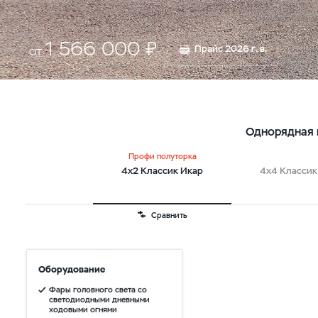
1 566 000 ₽
Прайс 2026 г. в.
от
Однорядная 
Профи полуторка
4х2 Классик Икар
4х4 Классик
Сравнить
Оборудование
Фары головного света со
светодиодными дневными
ходовыми огнями