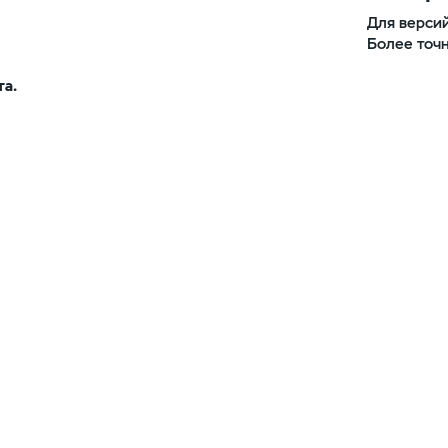
Для версий
Более точн
та.