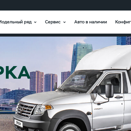
Модельный ряд
Сервис
Авто в наличии
Конфиг
одели
Брошюры
В наличии
РКА