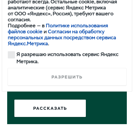
работают всегда. Остальные cookie, включая
полным приводом.
аналитические (сервис Яндекс Метрика
от ООО «Яндекс», Россия), требуют вашего
согласия.
Это не первый раз, когда УАЗ пытаются
Подробнее — в
Политике использования
переоборудовать в дом для путешествий. Не так
файлов cookie
и
Согласии на обработку
давно итальянская дизайн-
персональных данных посредством сервиса
студия
превратила
«Буханку» в компактный
Яндекс.Метрика
.
автокемпер под названием Matrioska.
Я разрешаю использовать сервис Яндекс
Метрика.
Понравился обзор? Вы можете стать
РАЗРЕШИТЬ
героем нашего нового материала.
Расскажите о своём Профи.
РАССКАЗАТЬ