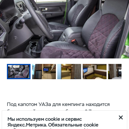
Под капотом УАЗа для кемпинга находится
бензиновый двигатель объемом 2,7 литра,
выдающий 150 лошадиных сил. Мотор работает
Мы используем cookie и сервис
Яндекс.Метрика. Обязательные cookie
в паре с механической коробкой передач и