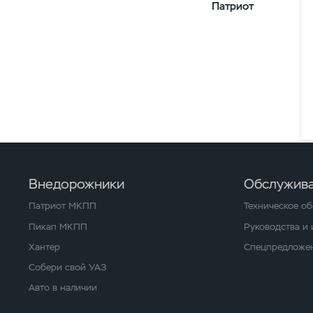
Патриот
Внедорожники
Обслужива
Патриот МКПП
Техническое о
Пикап МКПП
Руководства и
Хантер
Спецпредложен
Собери свой УАЗ
Авто в наличии