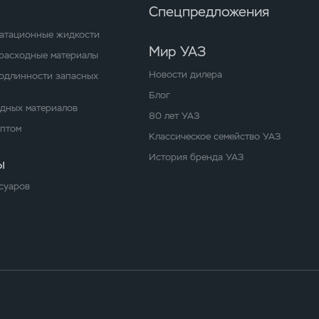
Спецпредложения
уатационные жидкости
Мир УАЗ
расходные материалы
Новости дилера
одлинности запасных
Блог
одных материалов
80 лет УАЗ
оптом
Классическое семейство УАЗ
История бренда УАЗ
ы
суаров